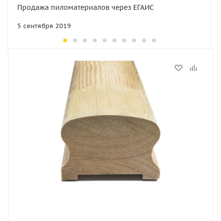
Продажа пиломатериалов через ЕГАИС
5 сентября 2019
Статус
В наличии
Длина, мм
3000
Артикул
el2286
Толщина, мм
50
Ширина, мм
75
Высота, мм
50