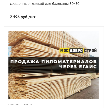
Сорт
сращенные гладкий для балясины 50х50
AЕ сращенные
Порода дерева
2 496
руб.
/шт
Лиственница
ОБЗОРЫ ТОВАРОВ