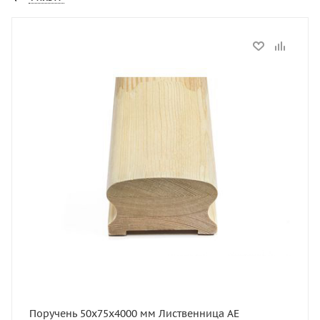
Статус
В наличии
Длина, мм
4000
Артикул
el2287
Толщина, мм
50
Ширина, мм
75
Высота, мм
50
Размер, мм
50х75х4000
Поручень 50х75х4000 мм Лиственница AЕ