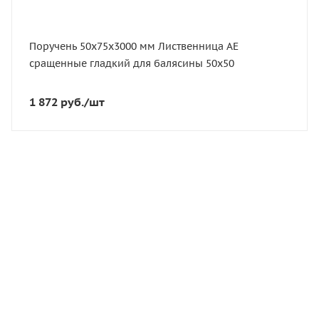
Размер, мм
50х75х3000
Поручень 50х75х3000 мм Лиственница AЕ
Сорт
сращенные гладкий для балясины 50х50
AЕ сращенные
Порода дерева
1 872
руб.
/шт
Лиственница