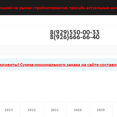
уацией на рынке стройматериалов, просьба актуальные цен
8(929)550-00-33
8(926)666-66-40
лиенты! Сумма минимального заказа на сайте составля
2023
2022
2021
2020
2019