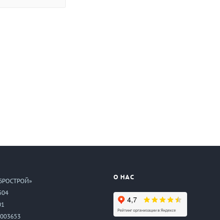
О НАС
БРОСТРОЙ»
504
01
003653