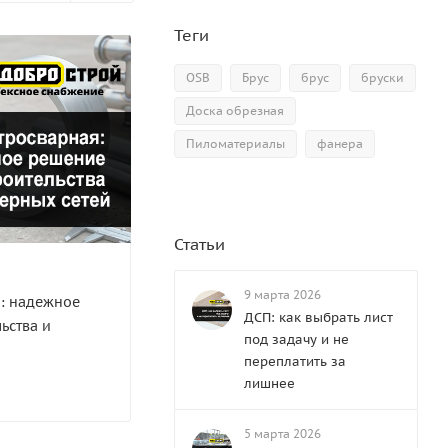
Теги
OSB
Брус
брус
бруски
Доска обрезная
Пиломатериалы
фанера
Статьи
9 марта 2026
я: надежное
ДСП: как выбрать лист
ьства и
под задачу и не
переплатить за
лишнее
5 марта 2026