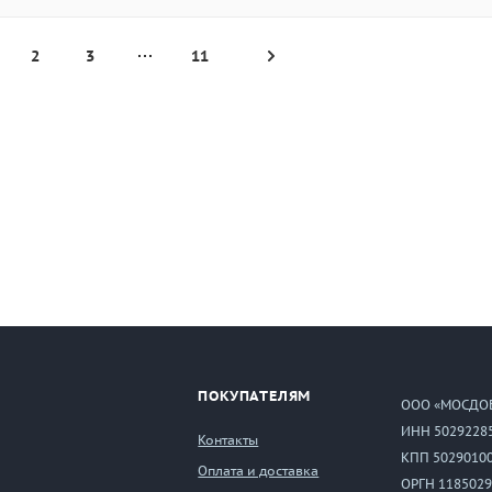
2
3
11
ПОКУПАТЕЛЯМ
ООО «МОСДО
ИНН 5029228
Контакты
КПП 5029010
Оплата и доставка
ОРГН 1185029