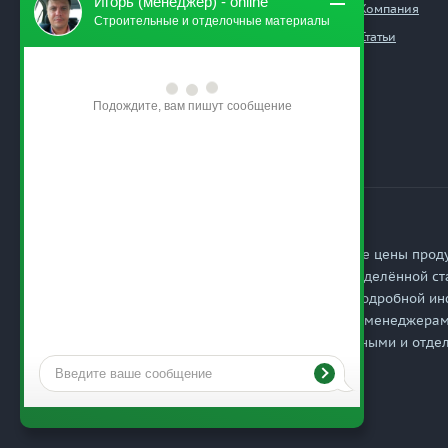
Игорь (менеджер) - online
mosdobrostroy@yandex.ru
Компания
Строительные и отделочные материалы
Статьи
Осташковское шоссе, 1370
Подождите, вам пишут сообщение
Обращаем Ваше внимание на то, что приведённые цены прод
характер и не являются публичной офертой, определённой ст
кодекса Российской Федерации. Для получения подробной ин
товаров, их наличия и стоимости, связывайтесь с менеджера
2009 - 2026 © Комплексное снабжение строительными и отд
Политика обработки персональных данных