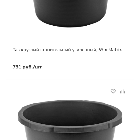
Цвет
серый
Таз круглый строительный усиленный, 65 л Matrix
731
руб.
/шт
Статус
В наличии
Длина, мм
535
Артикул
81481