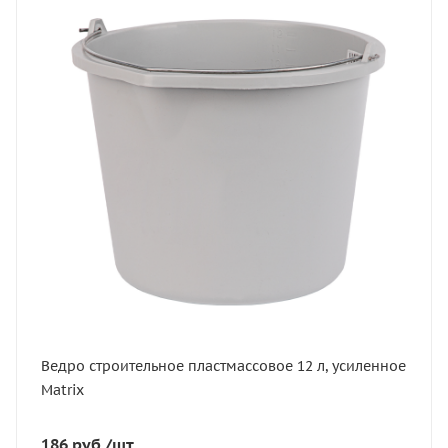
Статус
В наличии
Артикул
81409
Глубина, мм
242
Цвет
серый
Ведро строительное пластмассовое 12 л, усиленное
Matrix
186
руб.
/шт