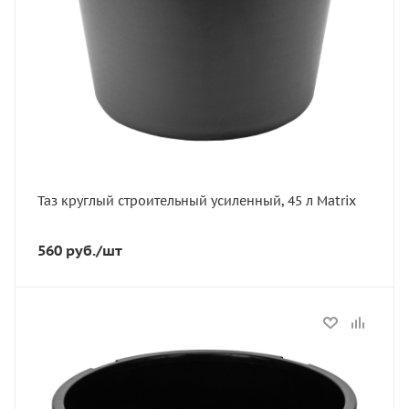
Глубина, мм
336
Цвет
серый
Таз круглый строительный усиленный, 45 л Matrix
560
руб.
/шт
Статус
В наличии
Артикул