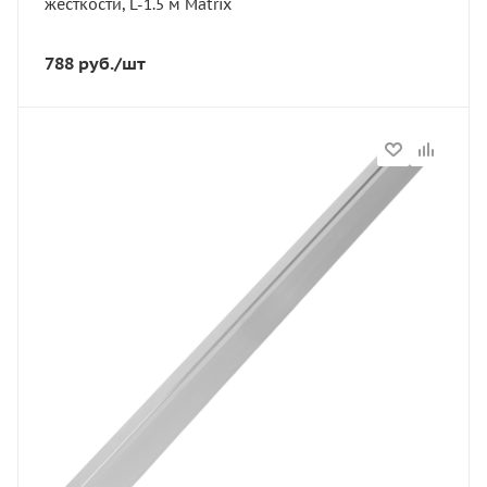
жесткости, L-1.5 м Matrix
788
руб.
/шт
Статус
В наличии
Артикул
89614
Тип
правило
Длина, м
1