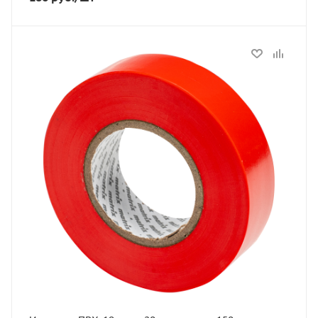
Статус
В наличии
Артикул
88779
Толщина, мм
150
Длина, м
20
Ширина, мм
19
Цвет
красный