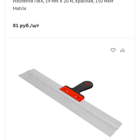
Изолента ПВХ, 19 мм х 20 м, красная, 150 мкм
Matrix
81
руб.
/шт
Статус
В наличии
Артикул
85519
Тип
фасадный