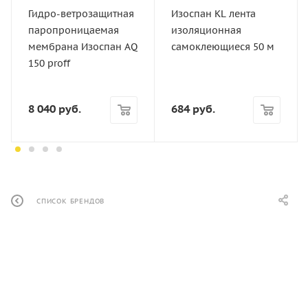
Ширина, мм
Гидро-ветрозащитная
Изоспан KL лента
1,6 м
паропроницаемая
изоляционная
Площадь, м2
мембрана Изоспан AQ
самоклеющиеся 50 м
70 м2
150 proff
Группа горючести
Г4
8 040
руб.
684
руб.
Воспламеняемость
В2
СПИСОК БРЕНДОВ