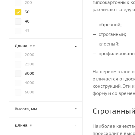
гипсокартонных ко
200
различают следую
30
40
обрезной;
45
строганный;
50
клееный;
Длина, мм
60
профилированн
2000
70
2500
80
На первом этапе о
3000
отличается от дос
4000
конструкций. Эти 
6000
форму и со времен
Строганный
Высота, мм
Длина, м
Наиболее качеств
происходит в выс