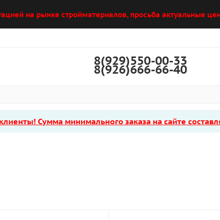
уацией на рынке стройматериалов, просьба актуальные цен
8(929)550-00-33
8(926)666-66-40
лиенты! Сумма минимального заказа на сайте составля