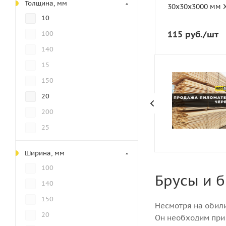
Ширина, мм
Толщина, мм
30х30х3000 мм 
30
10
Вес, кг
115
руб.
/шт
100
1
140
Порода дерева
Хвоя
15
Количество штук в
150
370
20
200
25
30
Ширина, мм
40
100
45
Брусы и 
140
50
150
Несмотря на обил
80
20
Он необходим при