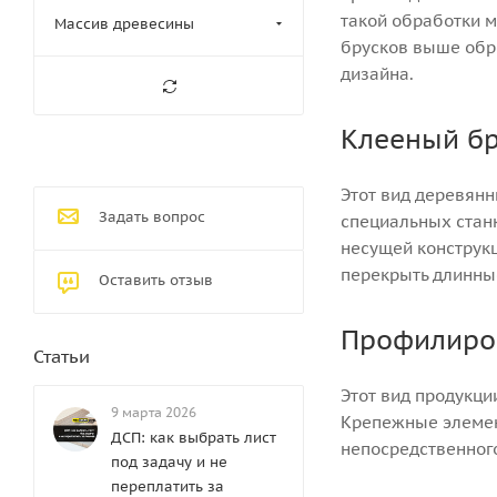
такой обработки 
Массив древесины
брусков выше обре
дизайна.
Клееный б
Этот вид деревянн
Задать вопрос
специальных стан
несущей конструкц
перекрыть длинные
Оставить отзыв
Профилиров
Статьи
Этот вид продукци
9 марта 2026
Крепежные элемент
ДСП: как выбрать лист
непосредственного
под задачу и не
переплатить за