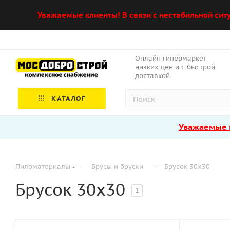
Уважаемые клиенты! В связи с нестабильной сит
Онлайн гипермаркет
низких цен и с быстрой
доставкой
КАТАЛОГ
Уважаемые к
—
—
Пиломатериалы
Брусы и бруски
Брусок 30х30
Брусок 30х30
1