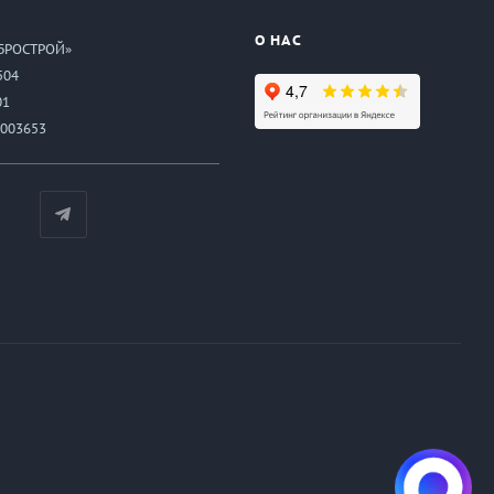
О НАС
БРОСТРОЙ»
504
01
003653