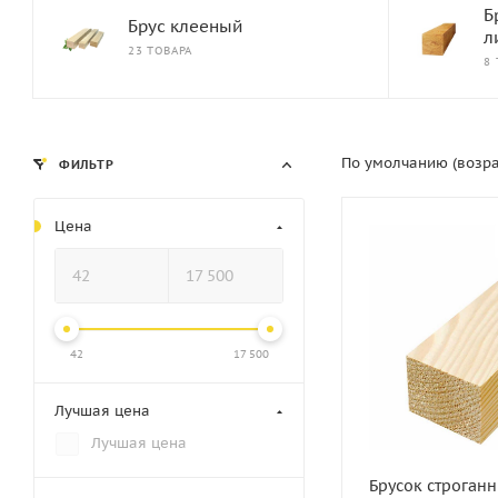
Б
Брус клееный
л
23 ТОВАРА
8
По умолчанию (возр
ФИЛЬТР
Цена
Статус
В наличии
Длина, мм
3000
42
17 500
Артикул
Лучшая цена
11188
Лучшая цена
Толщина, мм
30
Брусок строган