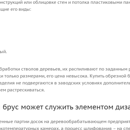
нструкций или облицовке стен и потолка пластиковыми пан
щие его виды:
ый.
бработки стволов деревьев, их распиливают по заданным 
ки только размерами, его цена невысока. Купить обрезной
изделия не подвергаются в заводских условиях дополнител
ем растрескиваться.
 брус может служить элементом диз
енные партии досок на деревообрабатывающем предприят
окотемпературных камерах, а процесс шлифования – на сп