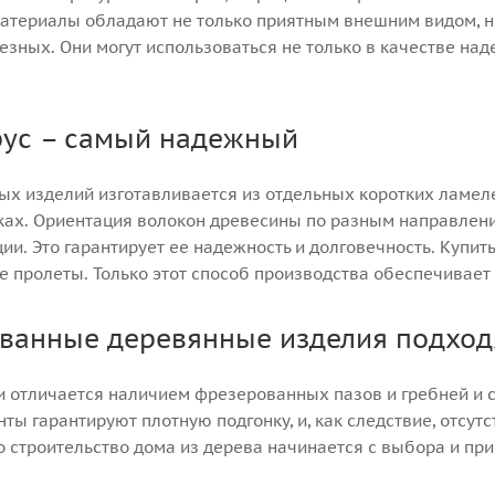
материалы обладают не только приятным внешним видом, н
зных. Они могут использоваться не только в качестве над
рус – самый надежный
ых изделий изготавливается из отдельных коротких ламел
ках. Ориентация волокон древесины по разным направле
ии. Это гарантирует ее надежность и долговечность. Купи
 пролеты. Только этот способ производства обеспечивает
анные деревянные изделия подходя
и отличается наличием фрезерованных пазов и гребней и 
ы гарантируют плотную подгонку, и, как следствие, отсут
 строительство дома из дерева начинается с выбора и пр