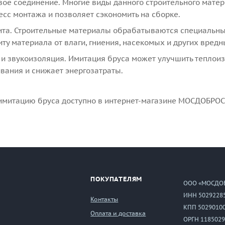
вое соединение. Многие виды данного строительного мате
сс монтажа и позволяет сэкономить на сборке.
та. Строительные материалы обрабатываются специальны
у материала от влаги, гниения, насекомых и других вредн
 и звукоизоляция. Имитация бруса может улучшить теплои
вания и снижает энергозатраты.
ь имитацию бруса доступно в интернет-магазине МОСДОБРО
ПОКУПАТЕЛЯМ
ООО «МОСДО
ИНН 5029228
Контакты
КПП 5029010
Оплата и доставка
ОРГН 1185029