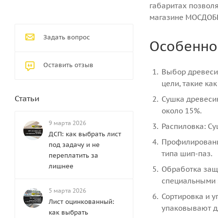
габаритах позволя
магазине МОСДОБР
Задать вопрос
Особенно
Оставить отзыв
Выбор древесин
цели, такие ка
Статьи
Сушка древесин
около 15%.
9 марта 2026
Распиловка: С
ДСП: как выбрать лист
Профилировани
под задачу и не
типа шип-паз.
переплатить за
лишнее
Обработка защи
специальными 
5 марта 2026
Сортировка и у
Лист оцинкованный:
упаковывают д
как выбрать