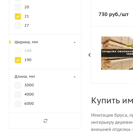
7
20
Сорт
730
руб.
/шт
21
АБ
27
Порода дерева
Хвоя
Количество штук в
Ширина, мм
62
140
190
Длина, мм
3000
4000
Купить и
6000
Имитация бруса, п
интерьеру деревян
внешней отделки. 