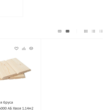
ии
м
 мм
я бруса
мм
000 АБ Хвоя 1.14м2