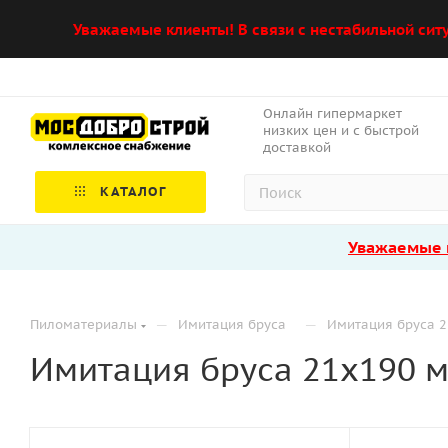
Уважаемые клиенты! В связи с нестабильной сит
Онлайн гипермаркет
низких цен и с быстрой
доставкой
КАТАЛОГ
Уважаемые к
—
—
Пиломатериалы
Имитация бруса
Имитация бруса 
Имитация бруса 21х190 