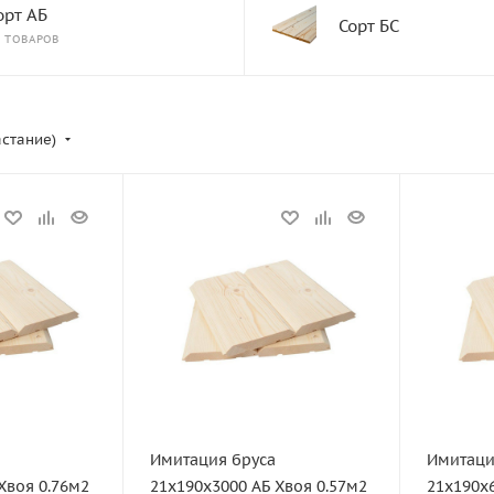
орт АБ
Сорт БС
0 ТОВАРОВ
астание)
Статус
Статус
В наличии
В налич
Длина, мм
Длина, м
3000
6000
Толщина, мм
Артикул
21
11586
Ширина, мм
Толщина,
190
21
Имитация бруса
Имитаци
Вес, кг
Ширина, 
Хвоя 0.76м2
21х190х3000 АБ Хвоя 0.57м2
21х190х6