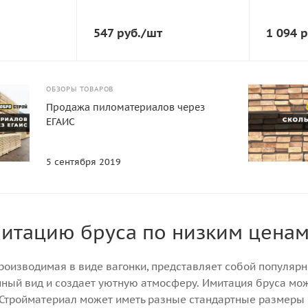
8
190
Сорт
Вес, кг
547
руб.
/шт
1 094
р
АБ
8
Порода дерева
Площадь,
Хвоя
1.14
ОБЗОРЫ ТОВАРОВ
 кубе
Количество штук в кубе
Сорт
Продажа пиломатериалов через
83
АБ
ЕГАИС
Порода д
Хвоя
5 сентября 2019
Количеств
41
митацию бруса по низким цена
роизводимая в виде вагонки, представляет собой популяр
ный вид и создает уютную атмосферу. Имитация бруса може
Стройматериал может иметь разные стандартные размеры в