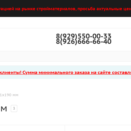
уацией на рынке стройматериалов, просьба актуальные цен
8(929)550-00-33
8(926)666-66-40
лиенты! Сумма минимального заказа на сайте составля
21х190 мм
мм
3