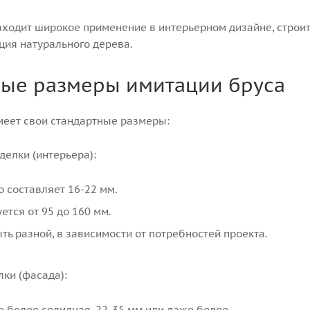
ходит широкое применение в интерьерном дизайне, строител
ция натурального дерева.
ные размеры имитации бруса
меет свои стандартные размеры:
делки (интерьера):
 составляет 16-22 мм.
тся от 95 до 160 мм.
ь разной, в зависимости от потребностей проекта.
ки (фасада):
 более солидная, 22-35 мм или даже более.