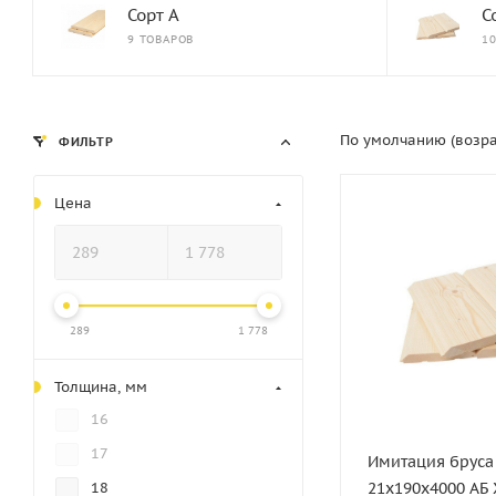
Сорт А
С
9 ТОВАРОВ
1
По умолчанию (возр
ФИЛЬТР
Цена
Статус
В наличии
Длина, мм
4000
289
1 778
Толщина, мм
Толщина, мм
21
16
Ширина, мм
190
17
Имитация бруса
Вес, кг
21х190х4000 АБ 
18