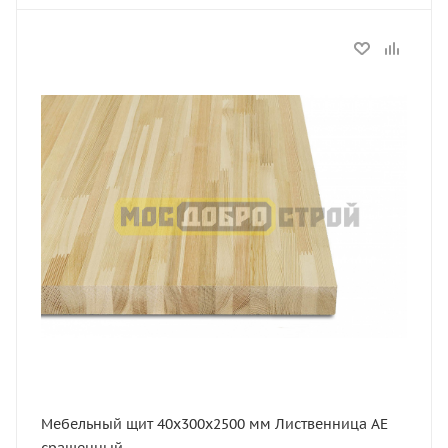
Статус
В наличии
Длина, мм
2500
Толщина, мм
40
Ширина, мм
300
Сорт
АЕ
Порода дерева
Лиственница
Мебельный щит 40х300х2500 мм Лиственница АЕ
сращенный