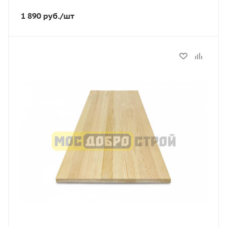
1 890
руб.
/шт
Статус
В наличии
Длина, мм
2500
Толщина, мм
18
Ширина, мм
300
Сорт
АЕ
Порода дерева
Лиственница