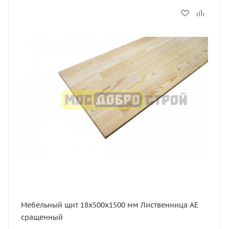
Статус
В наличии
Длина, мм
1500
Толщина, мм
18
Ширина, мм
500
Сорт
АЕ
Порода дерева
Лиственница
Мебельный щит 18х500х1500 мм Лиственница АЕ
сращенный