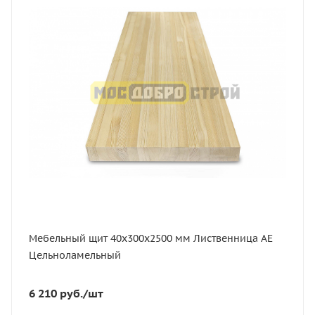
В наличии
Длина, мм
2500
Толщина, мм
40
Ширина, мм
300
Сорт
АЕ
Порода дерева
Лиственница
Мебельный щит 40х300х2500 мм Лиственница АЕ
Цельноламельный
6 210
руб.
/шт