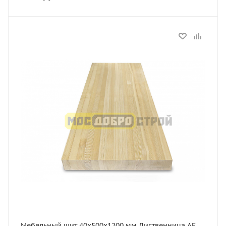
Статус
В наличии
Длина, мм
1200
Толщина, мм
40
Ширина, мм
500
Сорт
АЕ
Порода дерева
Лиственница
Мебельный щит 40х500х1200 мм Лиственница АЕ