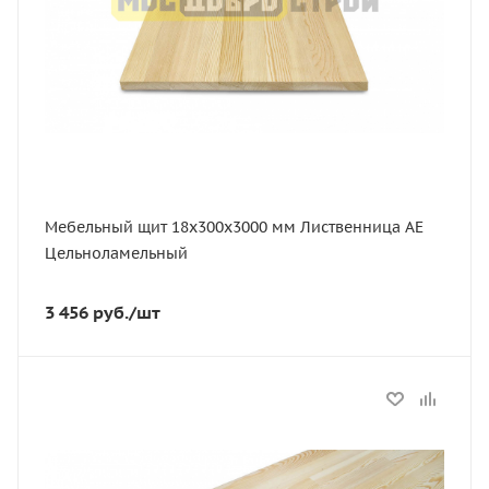
Ширина, мм
300
Сорт
АЕ
Порода дерева
Лиственница
Мебельный щит 18х300х3000 мм Лиственница АЕ
Цельноламельный
3 456
руб.
/шт
Статус
В наличии
Длина, мм