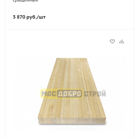
3 870
руб.
/шт
Статус
В наличии
Длина, мм
1200
Толщина, мм
40
Ширина, мм
300
Сорт
АЕ
Порода дерева
Лиственница