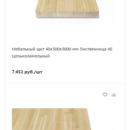
Сорт
АЕ
Порода дерева
Лиственница
Мебельный щит 40х300х3000 мм Лиственница АЕ
Цельноламельный
7 452
руб.
/шт
Статус
В наличии
Длина, мм
3000