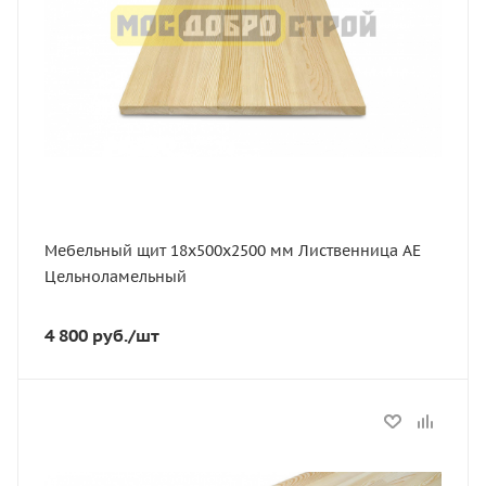
18
Ширина, мм
500
Сорт
АЕ
Порода дерева
Лиственница
Мебельный щит 18х500х2500 мм Лиственница АЕ
Цельноламельный
4 800
руб.
/шт
Статус
В наличии