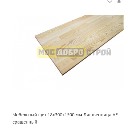
Статус
В наличии
Длина, мм
1500
Толщина, мм
18
Ширина, мм
300
Сорт
АЕ
Порода дерева
Лиственница
Мебельный щит 18х300х1500 мм Лиственница АЕ
сращенный