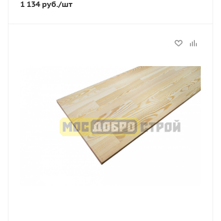
1 134
руб.
/шт
Статус
В наличии
Длина, мм
1300
Толщина, мм
18
Ширина, мм
300
Сорт
АЕ
Порода дерева
Лиственница