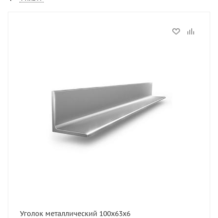
Статус
В наличии
Длина, мм
6000
Артикул
14249
Толщина, мм
6
Ширина, мм
100
Высота, мм
63
Вес, кг
7,53
Уголок металлический 100х63х6