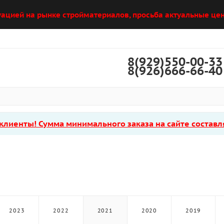
уацией на рынке стройматериалов, просьба актуальные цен
8(929)550-00-33
8(926)666-66-40
лиенты! Сумма минимального заказа на сайте составля
2023
2022
2021
2020
2019