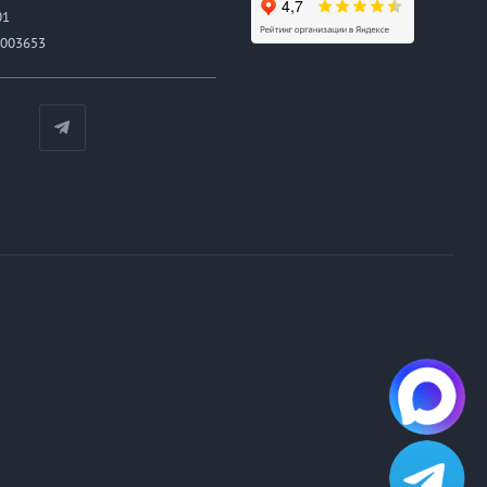
01
003653