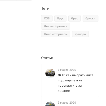
Теги
OSB
Брус
брус
бруски
Доска обрезная
Пиломатериалы
фанера
Статьи
9 марта 2026
ДСП: как выбрать лист
под задачу и не
переплатить за
лишнее
5 марта 2026