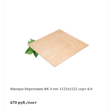
Статус
В наличии
Длина, мм
1525
Артикул
11623
Толщина, мм
9
Ширина, мм
1525
Сорт
4/4
Фанера березовая ФК 9 мм 1525х1525 сорт 4/4
670
руб.
/лист