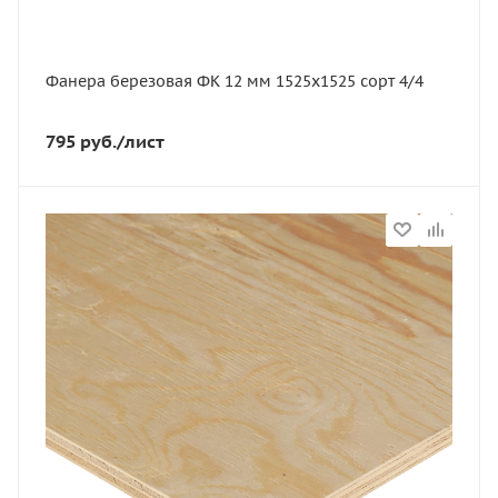
1525
Сорт
4/4
Фанера березовая ФК 12 мм 1525х1525 сорт 4/4
795
руб.
/лист
Статус
В наличии
Длина, мм
2440
Артикул
11635
Толщина, мм
9
Ширина, мм