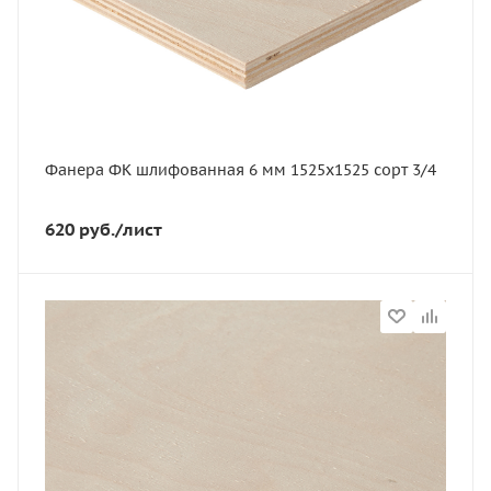
Ширина, мм
1525
Вес, кг
9.1
Вес, кг
9,1
Фанера ФК шлифованная 6 мм 1525х1525 сорт 3/4
Сорт
3-4
620
руб.
/лист
Порода дерева
Береза
Марка фанеры
ФК
Статус
В наличии
Длина, мм
1525
Артикул
11629