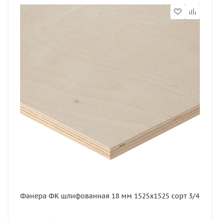
Марка фанеры
ФК
Статус
В наличии
Длина, мм
1525
Артикул
11632
Толщина, мм
18
Ширина, мм
1525
Вес, кг
27.2
Вес, кг
27,2
Фанера ФК шлифованная 18 мм 1525х1525 сорт 3/4
Сорт
3-4