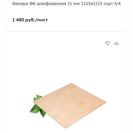
Фанера ФК шлифованная 21 мм 1525х1525 сорт 3/4
Сорт
3-4
1 480
руб.
/лист
Порода дерева
Береза
Марка фанеры
ФК
Статус
В наличии
Длина, мм
1525
Артикул
11624
Тип
ФК
Толщина, мм
12
Ширина, мм