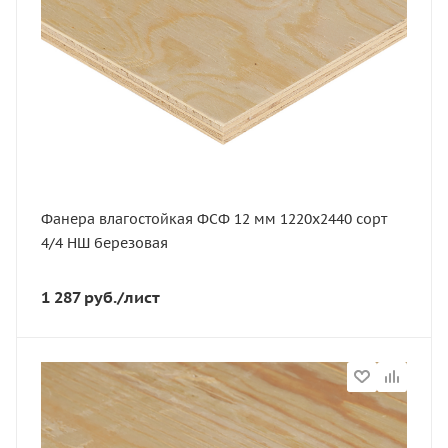
Толщина, мм
12
Ширина, мм
1220
Вес, кг
23.2
Площадь, м2
3.721
Фанера влагостойкая ФСФ 12 мм 1220х2440 сорт
Сорт
4/4 НШ березовая
3/3
Порода дерева
1 287
руб.
/лист
Хвоя
Марка фанеры
ФСФ
Статус
В наличии