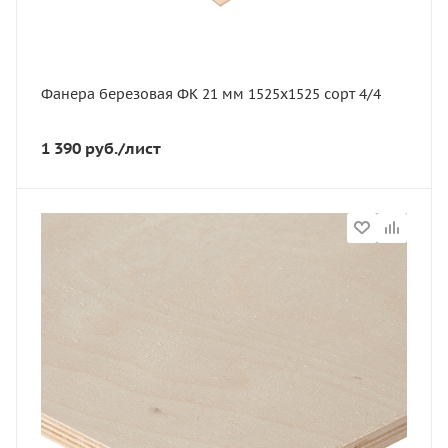
Сорт
4/4
Фанера березовая ФК 21 мм 1525х1525 сорт 4/4
1 390
руб.
/лист
Статус
В наличии
Длина, мм
1525
Артикул
11628
Толщина, мм
6