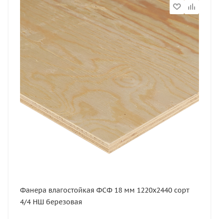
Статус
В наличии
Длина, мм
2440
Артикул
11638
Тип
ФСФ
Толщина, мм
18
Ширина, мм
1220
Вес, кг
34.8
Фанера влагостойкая ФСФ 18 мм 1220х2440 сорт
Площадь, м2
4/4 НШ березовая
3.721