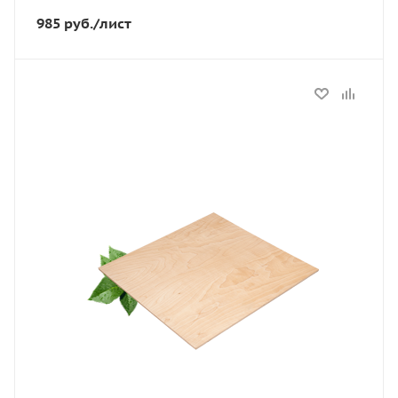
985
руб.
/лист
Статус
В наличии
Длина, мм
1525
Артикул
11626
Тип
ФК
Толщина, мм
18
Ширина, мм
1525
Сорт