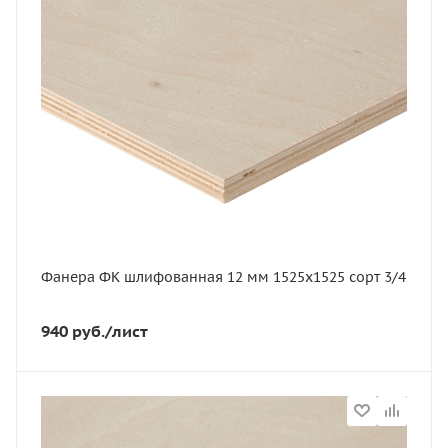
1525
Артикул
11630
Толщина, мм
12
Ширина, мм
1525
Вес, кг
18.1
Вес, кг
18,1
Фанера ФК шлифованная 12 мм 1525х1525 сорт 3/4
Сорт
3-4
940
руб.
/лист
Порода дерева
Береза
Марка фанеры
ФК
Статус