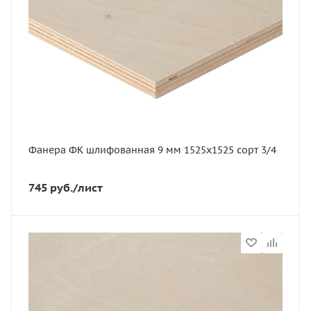
Толщина, мм
9
Ширина, мм
1525
Вес, кг
13.6
Вес, кг
13,6
Фанера ФК шлифованная 9 мм 1525х1525 сорт 3/4
Сорт
3-4
745
руб.
/лист
Порода дерева
Береза
Марка фанеры
ФК
Статус
В наличии
Длина, мм