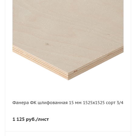
В наличии
Длина, мм
1525
Артикул
11631
Толщина, мм
15
Ширина, мм
1525
Вес, кг
22.7
Вес, кг
22,7
Фанера ФК шлифованная 15 мм 1525х1525 сорт 3/4
Сорт
3-4
1 125
руб.
/лист
Порода дерева
Береза