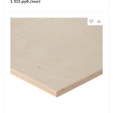
1 315
руб.
/лист
Порода дерева
Береза
Марка фанеры
ФК
Статус
В наличии
Длина, мм
1525
Артикул
11633
Толщина, мм
21
Ширина, мм
1525
Вес, кг
31.7
Вес, кг
31,7