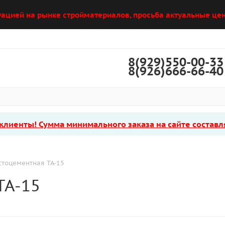
уацией на рынке стройматериалов, просьба актуальные цен
8(929)550-00-33
8(926)666-66-40
лиенты! Сумма минимального заказа на сайте составля
стоцементная ТА-15
ТА-15