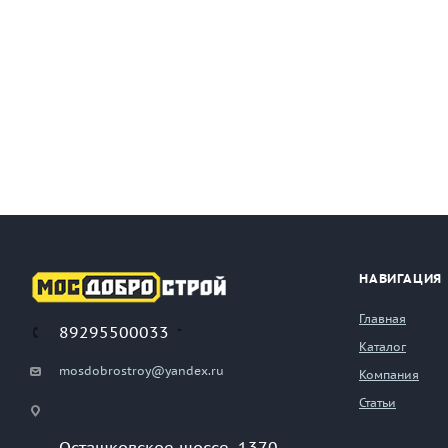
НАВИГАЦИЯ
Главная
89295500033
Каталог
mosdobrostroy@yandex.ru
Компания
Статьи
Осташковское шоссе, 1370