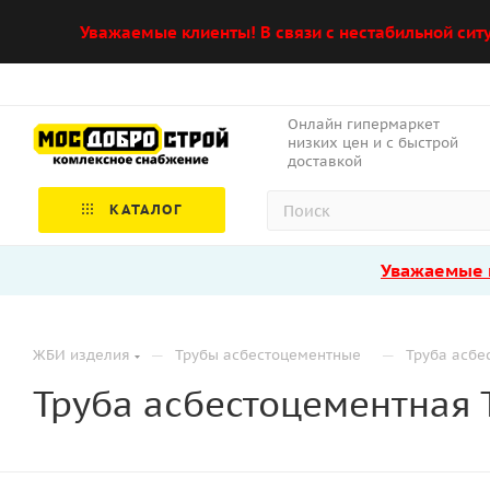
Уважаемые клиенты! В связи с нестабильной сит
Онлайн гипермаркет
низких цен и с быстрой
доставкой
КАТАЛОГ
Уважаемые к
—
—
ЖБИ изделия
Трубы асбестоцементные
Труба асбе
Труба асбестоцементная 