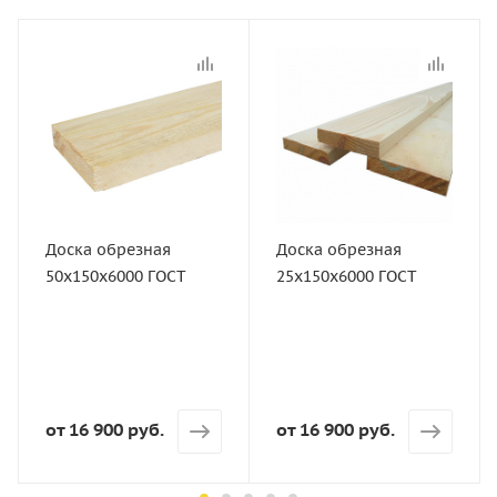
Статус
Статус
В наличии
В наличии
Длина, мм
Длина, мм
6000
6000
Артикул
Артикул
10497
10489
Доска обрезная
Доска обрезная
Толщина, мм
Толщина, мм
50х150х6000 ГОСТ
25х150х6000 ГОСТ
50
25
Ширина, мм
Ширина, мм
150
150
Сорт
Сорт
ГОСТ
ГОСТ
от
16 900 руб.
от
16 900 руб.
Порода дерева
Порода дерева
Хвоя
Хвоя
Количество штук в кубе
Количество штук в кубе