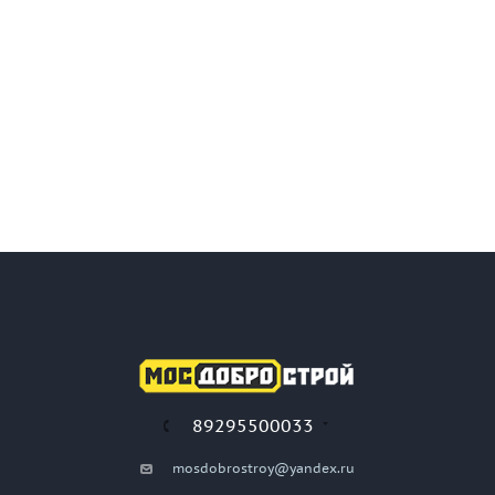
89295500033
mosdobrostroy@yandex.ru