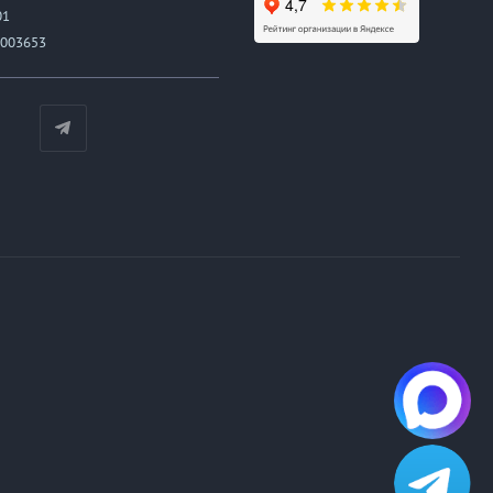
01
003653