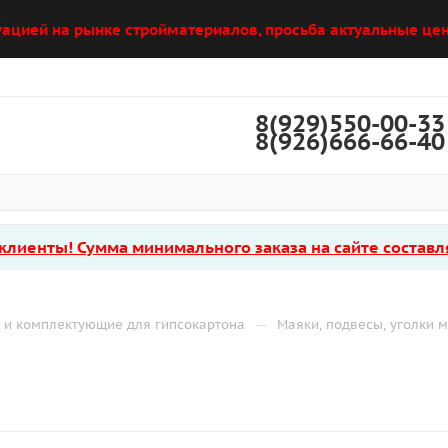
уацией на рынке стройматериалов, просьба актуальные цен
8(929)550-00-33
8(926)666-66-40
лиенты! Сумма минимального заказа на сайте составля
—
 и комплектующие для гипсокартона
Маяки, подвесы, уголки 