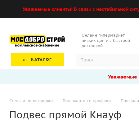
Уважаемые клиенты! В связи с нестабильной сит
Онлайн гипермаркет
низких цен и с быстрой
доставкой
КАТАЛОГ
Уважаемые к
—
—
Стены и перегородки
Гипсокартон и профили
Профили
Подвес прямой Кнауф