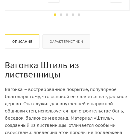
Порода дерева
Порода дерева
Хвоя
Хвоя
Количество штук в кубе
Количество штук в кубе
22
16
ОПИСАНИЕ
ХАРАКТЕРИСТИКИ
Вагонка Штиль из
лиственницы
Вагонка – востребованное покрытие, популярное
благодаря тому, что основой ее является натуральное
дерево. Она служит для внутренней и наружной
обшивки стен, используется при строительстве бань,
беседок, балконов и веранд. Материал «Штиль»,
созданный из лиственницы, отличается особыми
свойствами: древесина этой породы не подвержена