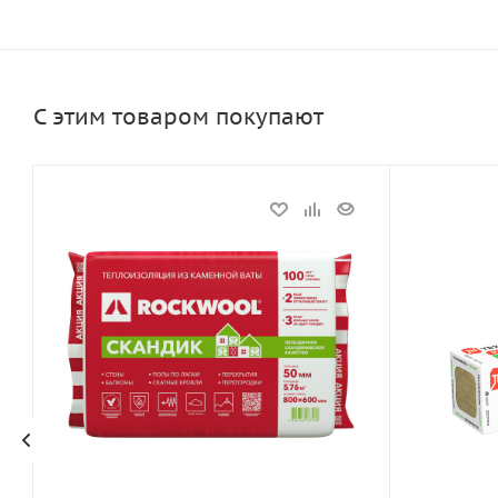
С этим товаром покупают
Статус
Статус
В наличии
Под заказ
Длина, мм
Длина, мм
800 мм
1200 мм
Артикул
Артикул
14496
14525
Тип
Тип
Минеральная вата
Минеральн
Толщина, мм
Толщина, м
100 мм
50 мм