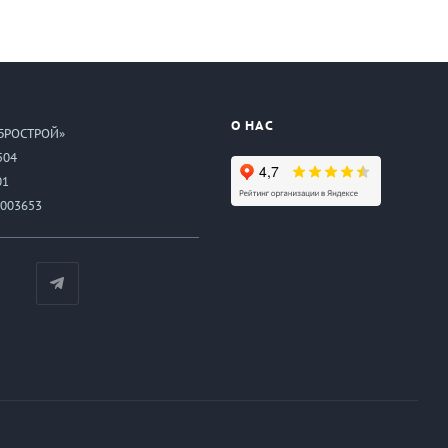
О НАС
БРОСТРОЙ»
504
01
003653