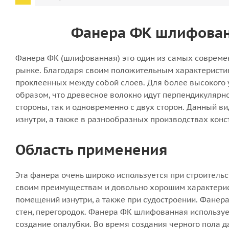
0,039
Теплопроводность λБ, Вт/(м·К)
Фанера ФК шлифованн
0,041
Группа горючести
НГ
Фанера ФК (шлифованная) это один из самых совреме
рынке. Благодаря своим положительным характеристика
Модуль кислотности, не менее
2,0
проклеенных между собой слоев. Для более высокого
образом, что древесное волокно идут перпендикулярн
Применение
стороны, так и одновременно с двух сторон. Данный в
для балкона, для бани, для крыши,
для сауны, для стен
изнутри, а также в разнообразных производствах конст
Сжимаемость, не более
30 % (не более)
Область применения
Эта фанера очень широко используется при строитель
своим преимуществам и довольно хорошим характерис
помещений изнутри, а также при судостроении. Фанер
стен, перегородок. Фанера ФК шлифованная используе
создание опалубки. Во время создания черного пола 