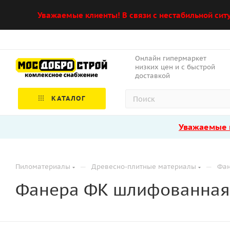
Уважаемые клиенты! В связи с нестабильной сит
Онлайн гипермаркет
низких цен и с быстрой
доставкой
КАТАЛОГ
Уважаемые к
—
—
Пиломатериалы
Древесно-плитные материалы
Фа
Фанера ФК шлифованная 