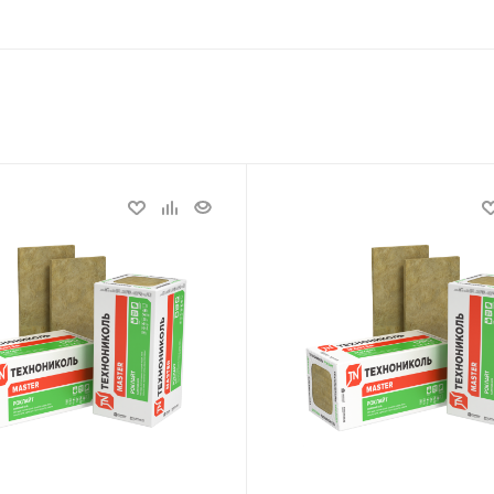
Статус
В наличии
Длина, мм
1200 мм
Артикул
14526
Тип
ая вата
Минеральная вата
м
Толщина, мм
100 мм