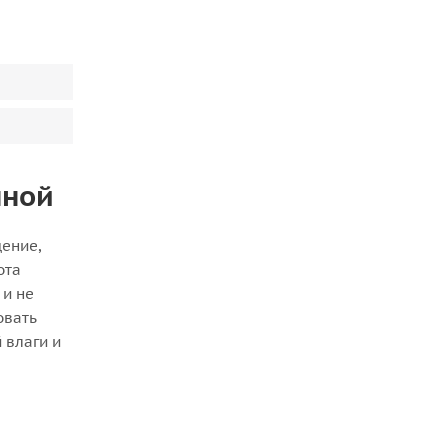
нной
ение,
ота
 и не
овать
 влаги и