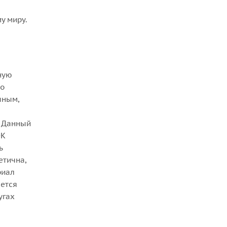
у миру.
ную
но
чным,
. Данный
ФК
ь
етична,
риал
яется
угах