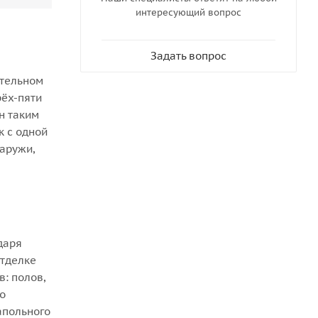
Горючесть
интересующий вопрос
Г4
Дымообразующая способность
Задать вопрос
Д3
Токсичность
ительном
Т2
рёх-пяти
н таким
к с одной
аружи,
даря
отделке
: полов,
о
апольного