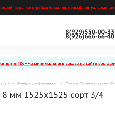
уацией на рынке стройматериалов, просьба актуальные цен
8(929)550-00-33
8(926)666-66-40
лиенты! Сумма минимального заказа на сайте составля
—
—
нера
Фанера шлифованная
Фанера ФК шлифованная 8 м
8 мм 1525х1525 сорт 3/4