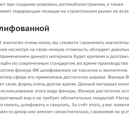
ют при создании упаковки, автомобилестроении, а также
имает лидирующие позиции на строительном рынке по всем
лифованной
 аналогам очень низка, вы сможете сэкономить значитель
ная несмотря на свою низкую стоимость, обладает доволь
с применением данного материала будет крепким и долгове
ведён по современным стандартом, во время производства
оэтому фанера ФК шлифованная не токсична и экологична
оэтому сфера его применения достаточно широка. Фанера 
ет свою форму очень долгое время. Данный материал очен
 использования этого вида фанеры. Фанера достаточно эст
оративный вид и не требует обязательных покрытий. Мате
 пилить, шлифовать и сверлить. За счёт этого, у вас появл
вести декор или ремонт самостоятельно, сэкономив на усл