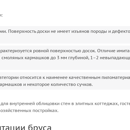
и:
ории. Поверхность доски не имеет изъянов породы и дефект
арактеризуется ровной поверхностью досок. Отличие имит
ых смоляных кармашков до 3 мм глубиной, 1–2 невыпадающ
 категории относится к наименее качественным пиломатери
армашков и некоторое количество сучков.
 для внутренней облицовки стен в элитных коттеджах, гос
хозяйственных постройках.
тации бруса