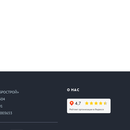
О НАС
БРОСТРОЙ»
504
01
003653