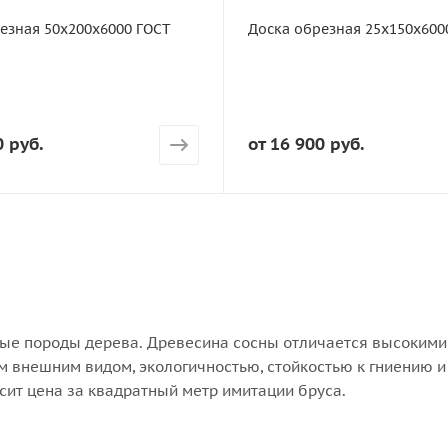
Сорт
езная 50х200х6000 ГОСТ
Доска обрезная 25х150х600
ГОСТ
ева
Порода дерева
Хвоя
штук в кубе
Количество штук в кубе
0 руб.
от
16 900 руб.
44
ые породы дерева. Древесина сосны отличается высокими
 внешним видом, экологичностью, стойкостью к гниению и т
исит цена за квадратный метр имитации бруса.