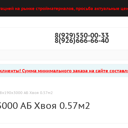
уацией на рынке стройматериалов, просьба актуальные цен
8(929)550-00-33
8(926)666-66-40
лиенты! Сумма минимального заказа на сайте составля
8х190х3000 АБ Хвоя 0.57м2
000 АБ Хвоя 0.57м2