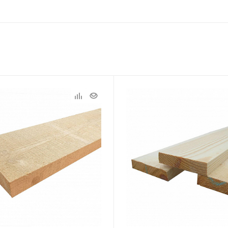
Статус
В наличии
Длина, мм
6000
Артикул
10489
м
Толщина, мм
25
м
Ширина, мм
150