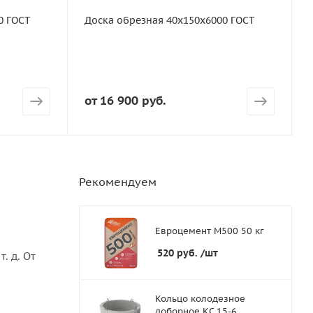
Сорт
0 ГОСТ
Доска обрезная 40х150х6000 ГОСТ
ГОСТ
Порода дерева
Хвоя
Количество штук в кубе
от
16 900 руб.
27
В
Рекомендуем
Евроцемент М500 50 кг
520
руб.
/шт
. д. От
Кольцо колодезное
доборное КС 15-6