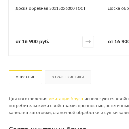
Сорт
Сорт
Доска обрезная 50х150х6000 ГОСТ
Доска обр
ГОСТ
ГОСТ
3
Порода дерева
Порода дер
Хвоя
Хвоя
Количество штук в кубе
Количество 
от
16 900 руб.
от
16 90
22
16
ОПИСАНИЕ
ХАРАКТЕРИСТИКИ
Для изготовления
имитации бруса
используются хвойн
потребительскими свойствами: прочностью, эстетичным
качества заготовки, станочной обработки и сушки зав