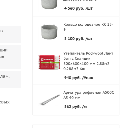
4 560
руб.
/шт
Кольцо колодезное КС 15-
9
ов
5 100
руб.
/шт
ации
Утеплитель Rockwool Лайт
их
Баттс Скандик
800х600х100 мм 2.88м2
0.288м3 6шт
алам.
940
руб.
/Упак
Арматура рифленая А500С
А3 40 мм
тевых
562
руб.
/м