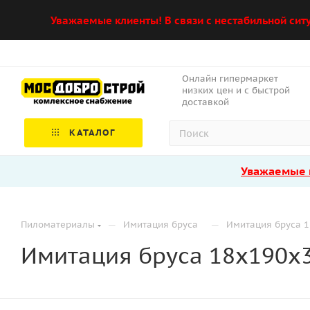
Уважаемые клиенты! В связи с нестабильной сит
Онлайн гипермаркет
низких цен и с быстрой
доставкой
КАТАЛОГ
Уважаемые к
—
—
Пиломатериалы
Имитация бруса
Имитация бруса 1
Имитация бруса 18х190х3