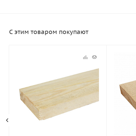
С этим товаром покупают
Статус
Статус
В наличии
В наличии
Длина, мм
Длина, мм
6000
6000
Артикул
Артикул
10497
10498
Толщина, мм
Толщина, м
50
50
Ширина, мм
Ширина, м
150
200