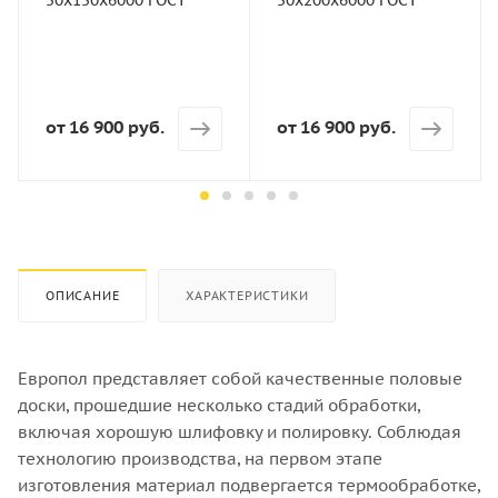
50
50
Ширина, мм
Ширина, мм
150
200
Сорт
Сорт
от
16 900 руб.
от
16 900 руб.
ГОСТ
ГОСТ
Порода дерева
Порода дерева
Хвоя
Хвоя
Количество штук в кубе
Количество штук в кубе
22
16
ОПИСАНИЕ
ХАРАКТЕРИСТИКИ
Европол представляет собой качественные половые
доски, прошедшие несколько стадий обработки,
включая хорошую шлифовку и полировку. Соблюдая
технологию производства, на первом этапе
изготовления материал подвергается термообработке,