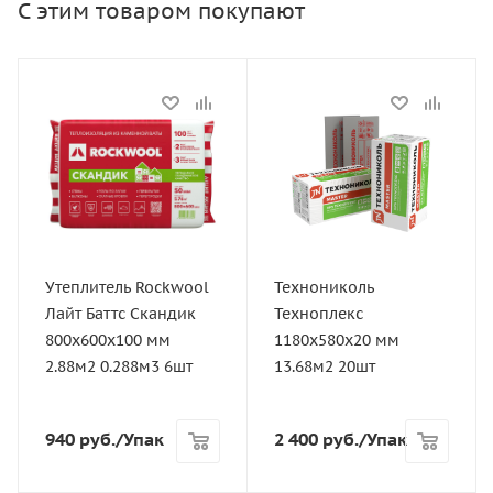
С этим товаром покупают
Статус
Статус
В наличии
В наличии
Длина, мм
Длина, мм
800 мм
1200 мм
Артикул
Артикул
14496
RS11244
Утеплитель Rockwool
Технониколь
Тип
Толщина, мм
Лайт Баттс Скандик
Техноплекс
Минеральная вата
20 мм
800х600х100 мм
1180х580х20 мм
Толщина, мм
Ширина, мм
2.88м2 0.288м3 6шт
13.68м2 20шт
100 мм
600 мм
Ширина, мм
Количество м2 в упаковке
940
руб.
/Упак
2 400
руб.
/Упак
600 мм
14,4 м2
Количество м2 в упаковке
Прочность на сжатие, не