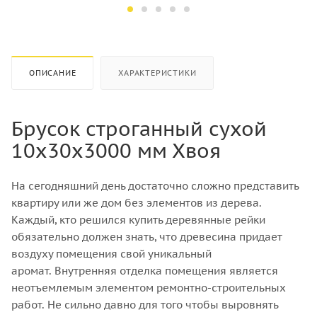
2.88 м2
менее
200 кПа
Объем, м3
0,288
Объем, м3
0.29
Длина, м
800
ОПИСАНИЕ
ХАРАКТЕРИСТИКИ
Вес, кг
7.88
Вес, кг
9.22
Количество плит в
Брусок строганный сухой
упаковке
Количество плит в
20 шт
10х30х3000 мм Хвоя
упаковке
6 шт
Группа горючести
Г4
Теплопроводность λ10,
На сегодняшний день достаточно сложно представить
Вт/(м·К)
Горючесть
квартиру или же дом без элементов из дерева.
0,036
Г4
Каждый, кто решился купить деревянные рейки
Теплопроводность λ25,
Дымообразующая
обязательно должен знать, что древесина придает
Вт/(м·К)
способность
воздуху помещения свой уникальный
0,037
Д3
аромат. Внутренняя отделка помещения является
Теплопроводность λА,
Токсичность
неотъемлемым элементом ремонтно-строительных
Т2
Вт/(м·К)
работ. Не сильно давно для того чтобы выровнять
0,039