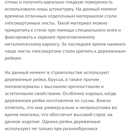
стены и получить идеально гладкую поверхность
Теплопроводность λБ,
использовали лишь штукатурку. На данный момент
Вт/(м·К)
времени отличным отделочным материалом стали
0,041
гипсокартонные листы. Такой материал можно
Группа горючести
прикрепить к стене при помощи специального клея и
НГ
фиксировать к заранее приготовленному
Модуль кислотности, не
металлическому каркасу. За последнее время намного
менее
чаще листы гипсокартона стали крепить к деревянным
2,0
рейкам.
Применение
для балкона, для
На данный момент в строительстве используют
бани, для крыши, для
деревянные рейки, брусья, а также прочие
сауны, для стен
пиломатериалы с высокими прочностными и
Сжимаемость, не более
эстетичными свойствами. Особенно хорошо, когда
30 % (не более)
деревянная рейка изготовлена из сосны. Важно
отметить, что она универсальна и неприхотлива во
время монтажа, что обеспечит высокий спрос на
данное изделие. Однако рейки деревянные
используют не только при разнообразных