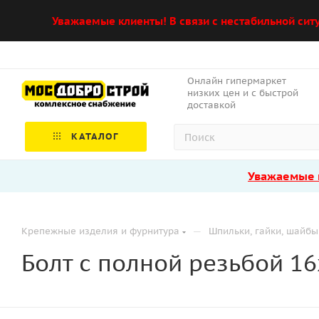
Уважаемые клиенты! В связи с нестабильной сит
Онлайн гипермаркет
низких цен и с быстрой
доставкой
КАТАЛОГ
Уважаемые к
—
Крепежные изделия и фурнитура
Шпильки, гайки, шайбы
Болт с полной резьбой 1