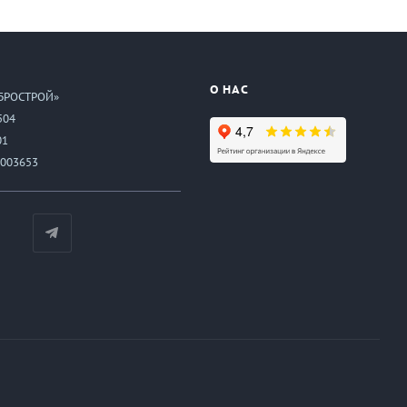
О НАС
БРОСТРОЙ»
504
01
003653