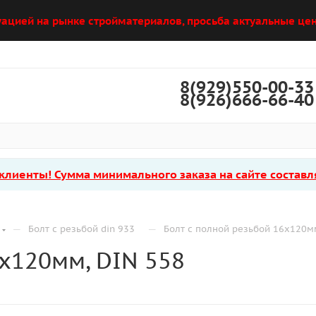
уацией на рынке стройматериалов, просьба актуальные цен
8(929)550-00-33
8(926)666-66-40
лиенты! Сумма минимального заказа на сайте составля
—
—
Болт с резьбой din 933
Болт с полной резьбой 16х120м
6х120мм, DIN 558