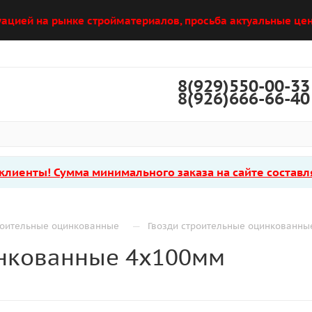
уацией на рынке стройматериалов, просьба актуальные цен
8(929)550-00-33
8(926)666-66-40
лиенты! Сумма минимального заказа на сайте составля
—
роительные оцинкованные
Гвозди строительные оцинкованн
инкованные 4х100мм