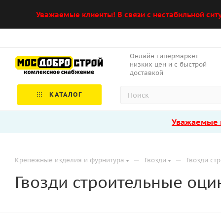
Уважаемые клиенты! В связи с нестабильной сит
Онлайн гипермаркет
низких цен и с быстрой
доставкой
КАТАЛОГ
Уважаемые к
—
—
Крепежные изделия и фурнитура
Гвозди
Гвозди ст
Гвозди строительные оц