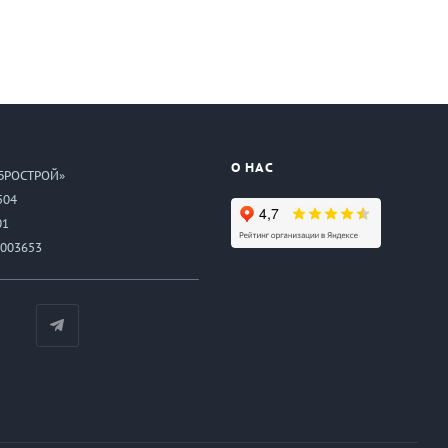
О НАС
БРОСТРОЙ»
504
01
003653