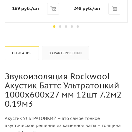
Вес, кг
Вес, кг
169
руб.
/шт
248
руб.
/шт
2
4
Порода дерева
Порода дерева
Хвоя
Хвоя
Количество штук в кубе
Количество штук в кубе
208
133
ОПИСАНИЕ
ХАРАКТЕРИСТИКИ
Звукоизоляция Rockwool
Акустик Баттс Ультратонкий
1000х600х27 мм 12шт 7.2м2
0.19м3
Акустик УЛЬТРАТОНКИЙ – это самое тонкое
акустическое решение из каменной ваты – толщина