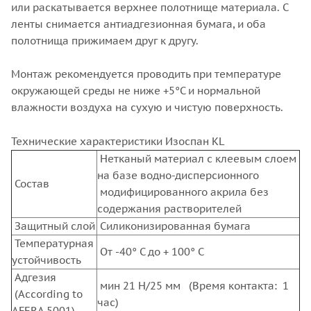
или раскатывается верхнее полотнище материала. С
ленты снимается антиадгезионная бумага, и оба
полотнища прижимаем друг к другу.
Монтаж рекомендуется проводить при температуре
окружающей среды не ниже +5°С и нормальной
влажности воздуха на сухую и чистую поверхность.
Технические характеристики Изоспан KL
Нетканый материал с клеевым слоем
на базе водно-дисперсионного
Состав
модифицированного акрила без
содержания растворителей
Защитный слой
Силиконизированная бумага
Температурная
От -40° С до + 100° С
устойчивость
Адгезия
мин 21 Н/25 мм (Время контакта: 1
(According to
час)
AFERA 5001)