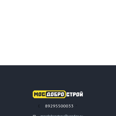
89295500033
mosdobrostroy@yandex.ru