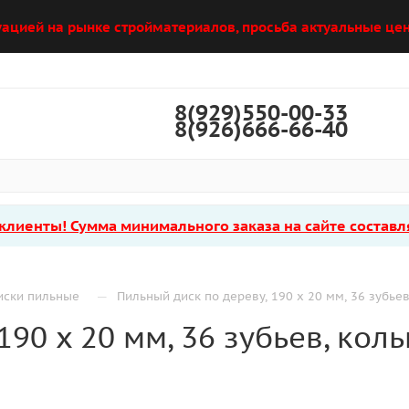
уацией на рынке стройматериалов, просьба актуальные цен
8(929)550-00-33
8(926)666-66-40
лиенты! Сумма минимального заказа на сайте составля
—
иски пильные
Пильный диск по дереву, 190 х 20 мм, 36 зубьев,
90 х 20 мм, 36 зубьев, коль