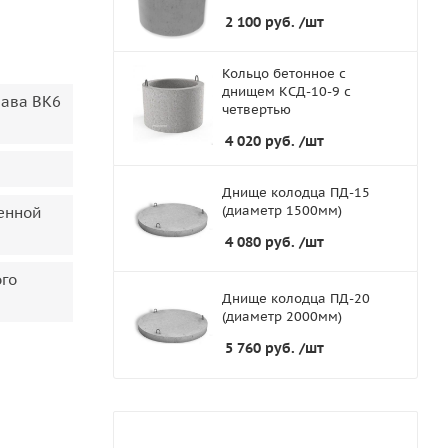
2 100
руб.
/шт
Кольцо бетонное с
днищем КСД-10-9 с
лава ВК6
четвертью
4 020
руб.
/шт
Днище колодца ПД-15
(диаметр 1500мм)
енной
4 080
руб.
/шт
го
Днище колодца ПД-20
(диаметр 2000мм)
5 760
руб.
/шт