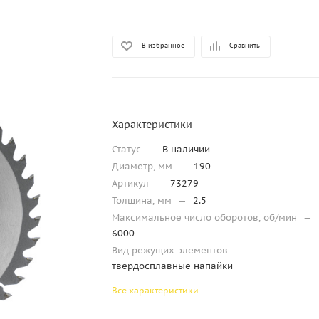
В избранное
Сравнить
Характеристики
Статус
—
В наличии
Диаметр, мм
—
190
Артикул
—
73279
Толщина, мм
—
2.5
Максимальное число оборотов, об/мин
—
6000
Вид режущих элементов
—
твердосплавные напайки
Все характеристики