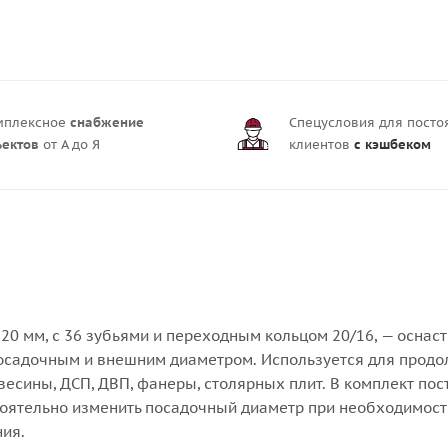
мплексное
снабжение
Спецусловия для пост
ъектов
от А до Я
клиентов
с кэшбеком
20 мм, с 36 зубьями и переходным кольцом 20/16, — оснаст
осадочным и внешним диаметром. Используется для продо
весины, ДСП, ДВП, фанеры, столярных плит. В комплект пос
оятельно изменить посадочный диаметр при необходимост
ия.