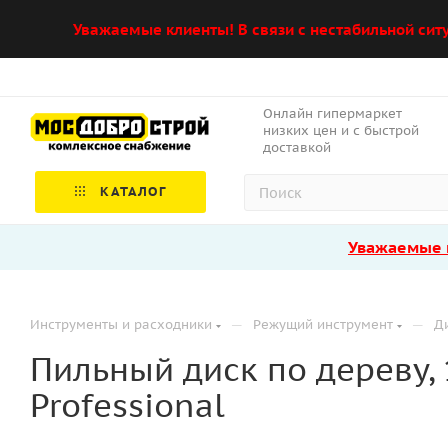
Уважаемые клиенты! В связи с нестабильной сит
Онлайн гипермаркет
низких цен и с быстрой
доставкой
КАТАЛОГ
Уважаемые к
—
—
Инструменты и расходники
Режущий инструмент
Д
Пильный диск по дереву, 1
Professional