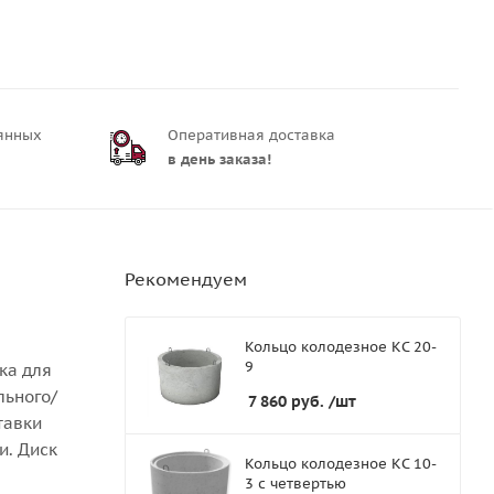
оянных
Оперативная доставка
в день заказа!
Рекомендуем
Кольцо колодезное КС 20-
9
ка для
льного/
7 860
руб.
/шт
тавки
и. Диск
Кольцо колодезное КС 10-
3 с четвертью