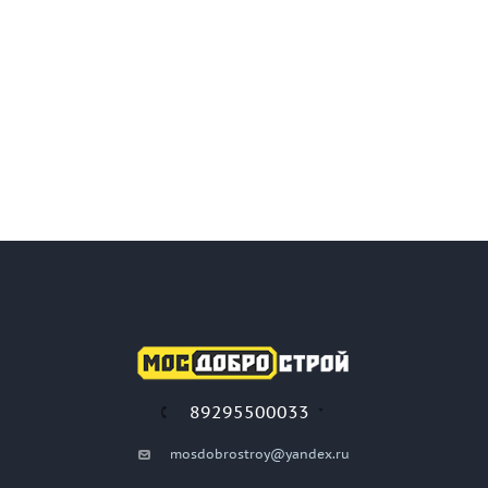
89295500033
mosdobrostroy@yandex.ru