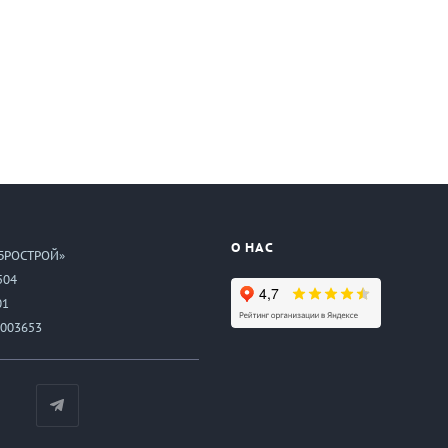
О НАС
БРОСТРОЙ»
504
01
003653