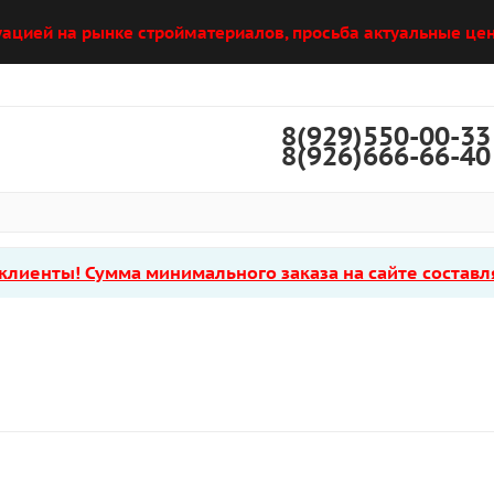
уацией на рынке стройматериалов, просьба актуальные цен
8(929)550-00-33
8(926)666-66-40
лиенты! Сумма минимального заказа на сайте составля