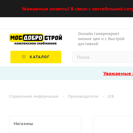
Уважаемые клиенты! В связи с нестабильной сит
Онлайн гипермаркет
низких цен и с быстрой
доставкой
КАТАЛОГ
Уважаемые к
—
—
Справочная информация
Производители
JCB
Магазины