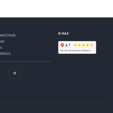
О НАС
БРОСТРОЙ»
504
01
003653