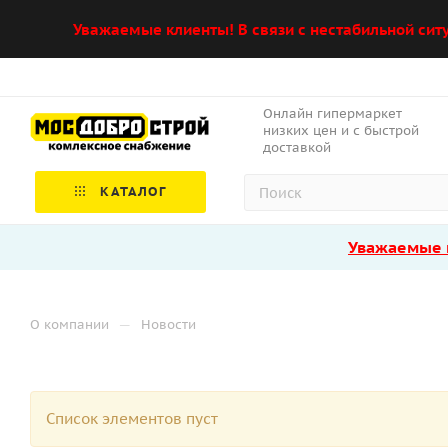
Уважаемые клиенты! В связи с нестабильной сит
Онлайн гипермаркет
низких цен и с быстрой
доставкой
КАТАЛОГ
Уважаемые к
—
О компании
Новости
Список элементов пуст