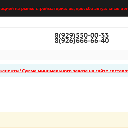
уацией на рынке стройматериалов, просьба актуальные цен
8(929)550-00-33
8(926)666-66-40
лиенты! Сумма минимального заказа на сайте составля