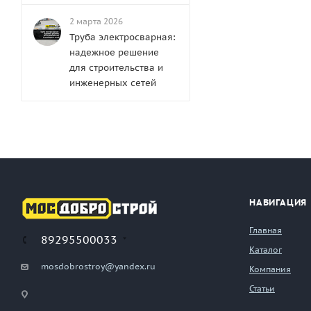
2 марта 2026
Труба электросварная:
надежное решение
для строительства и
инженерных сетей
НАВИГАЦИЯ
Главная
89295500033
Каталог
mosdobrostroy@yandex.ru
Компания
Статьи