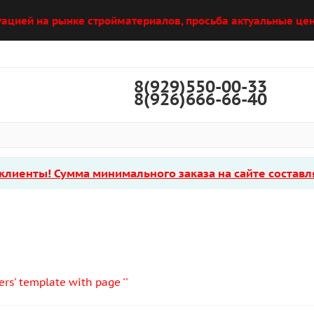
уацией на рынке стройматериалов, просьба актуальные цен
8(929)550-00-33
8(926)666-66-40
лиенты! Сумма минимального заказа на сайте составля
ers' template with page ''