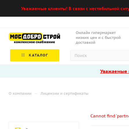
Уважаемые клиенты! В связи с нестабильной сит
Онлайн гипермаркет
низких цен и с быстрой
доставкой
КАТАЛОГ
Уважаемые к
—
О компании
Лицензии и сертификаты
Cannot find 'partn