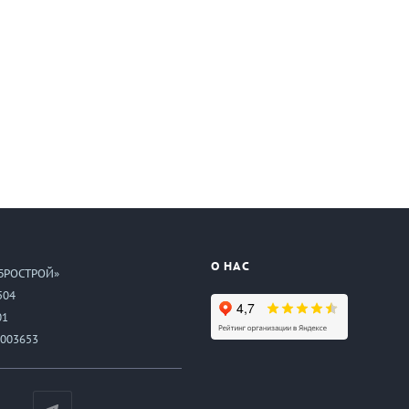
О НАС
БРОСТРОЙ»
504
01
003653