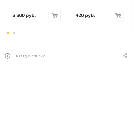
Вес, кг
3 300
руб.
420
руб.
1,581
Цвет
Зеленый
Производство
Россия
НАЗАД К СПИСКУ