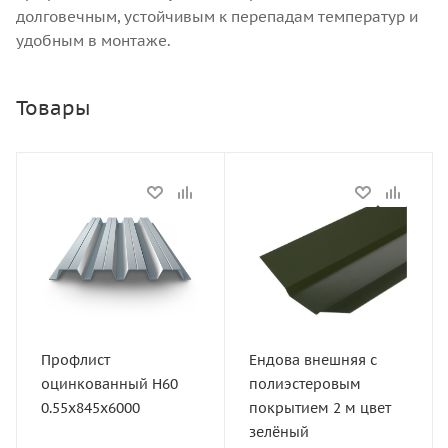
долговечным, устойчивым к перепадам температур и
удобным в монтаже.
Товары
Статус
Статус
В наличии
В наличии
Длина, мм
Длина, мм
6000
2000
Толщина, мм
Артикул
0.55
12232028
Профлист
Ендова внешняя с
Ширина, мм
Ширина, мм
оцинкованный Н60
полиэстеровым
845
240
0.55x845x6000
покрытием 2 м цвет
Вес листа, кг
Высота, мм
зелёный
38
60